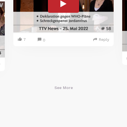
7
Reply
0
y
See More