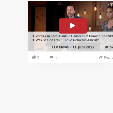
3
Repl
0