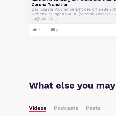
Corona Transition
Der jüngste Wochenbericht des offiziellen 
Nebenwirkungen VAERS (Vaccine Adverse Ev
zeigt eine (...)
7
0
What else you may
Videos
Podcasts
Posts