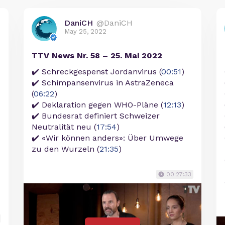
DaniCH
@DaniCH
May 25, 2022
TTV News Nr. 58 – 25. Mai 2022
✔️ Schreckgespenst Jordanvirus (
00:51
)
✔️ Schimpansenvirus in AstraZeneca
(
06:22
)
✔️ Deklaration gegen WHO-Pläne (
12:13
)
✔️ Bundesrat definiert Schweizer
Neutralität neu (
17:54
)
✔️ «Wir können anders»: Über Umwege
zu den Wurzeln (
21:35
)
00:27:33