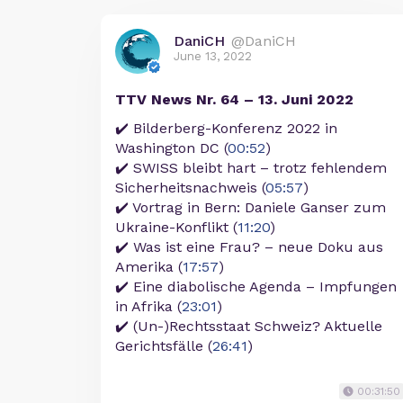
DaniCH
@DaniCH
June 13, 2022
TTV News Nr. 64 – 13. Juni 2022
✔️ Bilderberg-Konferenz 2022 in
Washington DC (
00:52
)
✔️ SWISS bleibt hart – trotz fehlendem
Sicherheitsnachweis (
05:57
)
✔️ Vortrag in Bern: Daniele Ganser zum
Ukraine-Konflikt (
11:20
)
✔️ Was ist eine Frau? – neue Doku aus
Amerika (
17:57
)
✔️ Eine diabolische Agenda – Impfungen
in Afrika (
23:01
)
✔️ (Un-)Rechtsstaat Schweiz? Aktuelle
Gerichtsfälle (
26:41
)
00:31:50