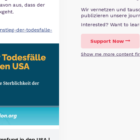
davon aus, dass der
Wir vernetzen und taus
kgeht.
publizieren unsere journ
Interested? Want to le
nstieg-der-todesfalle-
Support Now
Show me more content fir
Impfung in den USA |