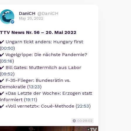
DaniCH
@DaniCH
May 20, 2022
TTV News Nr. 56 – 20. Mai 2022
✔️ Ungarn tickt anders: Hungary first
(
00:50
)
✔️ Vogelgrippe: Die nächste Pandemie?
(
05:16
)
✔️ Bill Gates: Muttermilch aus Labor
(
09:52
)
✔️ F-35-Flieger: Bundesrätin vs.
Demokratie (
13:23
)
✔️ «Das Letzte der Woche»: Erzogen statt
informiert (
19:11
)
✔️ «Voll vernetzt»: Coué-Methode (
22:53
)
00:29:02