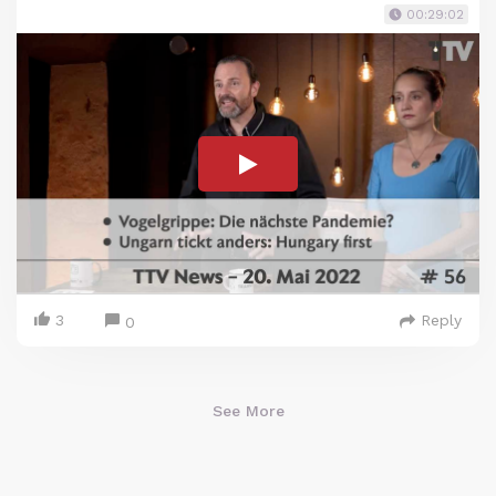
00:29:02
3
Reply
0
See More