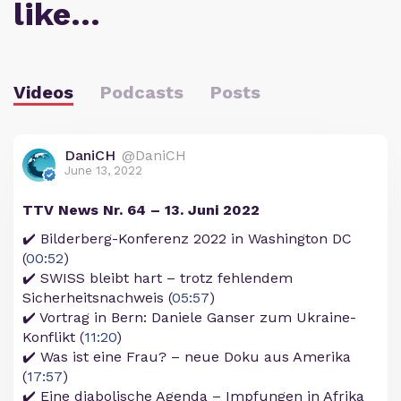
like…
Videos
Podcasts
Posts
DaniCH
@DaniCH
June 13, 2022
TTV News Nr. 64 – 13. Juni 2022
✔️ Bilderberg-Konferenz 2022 in Washington DC
(
00:52
)
✔️ SWISS bleibt hart – trotz fehlendem
Sicherheitsnachweis (
05:57
)
✔️ Vortrag in Bern: Daniele Ganser zum Ukraine-
Konflikt (
11:20
)
✔️ Was ist eine Frau? – neue Doku aus Amerika
(
17:57
)
✔️ Eine diabolische Agenda – Impfungen in Afrika