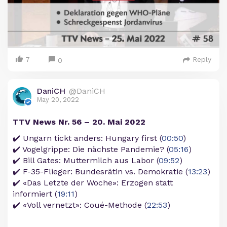
7
Reply
0
DaniCH
@DaniCH
May 20, 2022
TTV News Nr. 56 – 20. Mai 2022
✔️ Ungarn tickt anders: Hungary first (
00:50
)
✔️ Vogelgrippe: Die nächste Pandemie? (
05:16
)
✔️ Bill Gates: Muttermilch aus Labor (
09:52
)
✔️ F-35-Flieger: Bundesrätin vs. Demokratie (
13:23
)
✔️ «Das Letzte der Woche»: Erzogen statt
informiert (
19:11
)
✔️ «Voll vernetzt»: Coué-Methode (
22:53
)