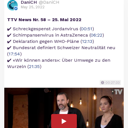
DaniCH
@DaniCH
May 25, 2022
TTV News Nr. 58 – 25. Mai 2022
✔️ Schreckgespenst Jordanvirus (
00:51
)
✔️ Schimpansenvirus in AstraZeneca (
06:22
)
✔️ Deklaration gegen WHO-Pläne (
12:13
)
✔️ Bundesrat definiert Schweizer Neutralität neu
(
17:54
)
✔️ «Wir können anders»: Über Umwege zu den
Wurzeln (
21:35
)
00:27:33