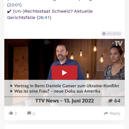
(
23:01
)
✔️ (Un-)Rechtsstaat Schweiz? Aktuelle
Gerichtsfälle (
26:41
)
00:31:50
3
Reply
0